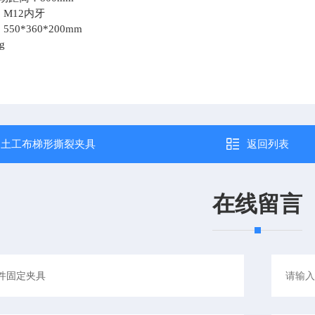
M12内牙
50*360*200mm
g
：
土工布梯形撕裂夹具
返回列表
在线留言