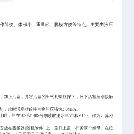
作简便、体积小、重量轻、脱模方便等特点。主要由液压
次，加上活塞，并将活塞的出气孔螺丝拧下，压下活塞至刚接触
)，此时活塞对砼拌合物的压强为3.0MPA。
时，并在10S和140S分别读取泌水量V1和V140、作为计算泌
放在脱模器(随机附件) 上，盖好上盖，拧紧两个螺母。在按