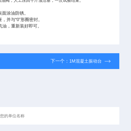
回油阀，人工压回千斤顶活塞，一次试验结束。
表面涂油防锈。
“0"
座，并与
形圈密封。
机油，重新装好即可。
下一个：
1M混凝土振动台