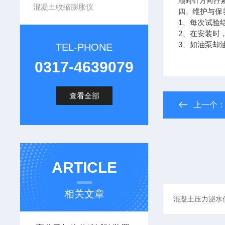
顺时针方向拧
混凝土收缩膨胀仪
维护与保
四、
1
、每次试验
2
、在安装时
3
、如油泵却
TEL-PHONE
0317-4639079
查看全部
上一个
ARTICLE
相关文章