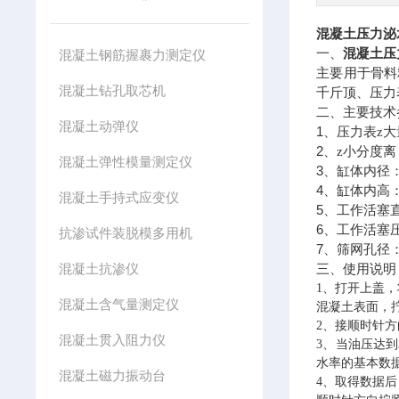
混凝土压力泌
一、
混凝土压
混凝土钢筋握裹力测定仪
主要用于骨料
混凝土钻孔取芯机
千斤顶、压力
二、主要技术
混凝土动弹仪
1
、压力表z大
2
、z
小分度离
混凝土弹性模量测定仪
3
、缸体内径
4
、缸体内高
混凝土手持式应变仪
5
、工作活塞
6
、工作活塞
抗渗试件装脱模多用机
7
、筛网孔径
混凝土抗渗仪
三
、
使用说明
1、打开上盖
混凝土含气量测定仪
混凝土表面，
2、接顺时针方
混凝土贯入阻力仪
3、当油压达到
水率的基本数
混凝土磁力振动台
4、取得数据