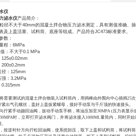
水仪
力泌水仪
产品简介：
40mm
粒径不大于
的混凝土拌合物压力泌水测定，具有测值准确、操
JC473
表及上盖活塞、试料筒、底座等组成。产品符合
标准要求。
参数：
6MPa
量程：
0.1 MPa
值：不大于
125±0.02mm
：
200±0.2mm
：
125mm
直径：
3.2MPa
压强：
0.315mm
：
，将需要测试的混凝土拌合物装入试料筒内，用捣棒由外围向中心插捣25
拧紧出气孔螺丝，盖好上盖扳紧螺母，接好手动泵与千斤顶的快速接头。
向拧紧手动蹦回油阀，扳动手动泵手柄，将油压加至30MPA (压力表显示值
30MPA时，立即打开泌水阀门，并将泌水接入1000ML量筒内，同时开始计
据。
后，按逆时针方向拧松回油阀，使系统卸压，取下上盖和试料筒，将试料筒安