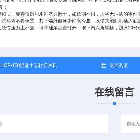
紧回油阀，给千斤顶加压至砼及活塞自动脱落，拆下上盖和试料筒，拧松
养：
结束后，要将仪器用水冲洗并擦干，如长期不用，用将无油漆的零件
，试料筒不得倒置，其下端外侧涂少许润滑脂，以使其能顺利插入底
20
油致使压力上不去，可将油泵后盖打开，按下内六角螺栓，加入
号
：
HQP-150混凝土芯样切片机
返回列表
在线留言