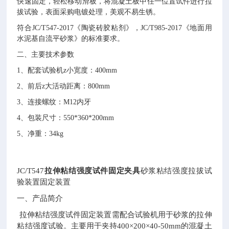
快速固定，轻松移动滑板，将混凝土板中任一位置试件进行拉
拔试验，表面采购电镀处理，美观不易生锈。
符合
JC/T547-2017《陶瓷砖胶粘剂》，JC/T985-2017《地面用
水泥基自流平砂浆》的标准要求。
二、主要技术参数
1、配套试验机z小宽度：400mm
2、前后z大活动距离：800mm
3、连接螺纹：M12内牙
4、包装尺寸：550*360*200mm
5、净重：34kg
JC/T547
拉伸粘结强度试件固定夹具
砂浆粘结强度拉拔试
验装置固定装置
一、产品简介
拉伸粘结强度试件固定装置需配合试验机用于砂浆的拉伸
粘结强度试验。主要用于夹持400×200×40-50mm的混凝土