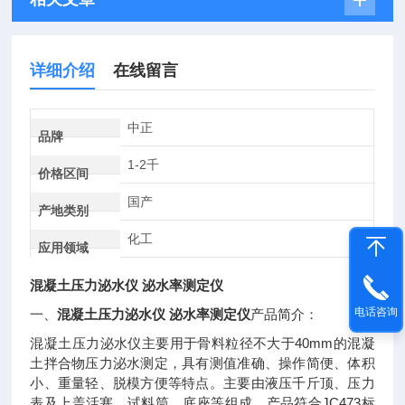
详细介绍
在线留言
中正
品牌
1-2千
价格区间
国产
产地类别
化工
应用领域
混凝土压力泌水仪 泌水率测定仪
电话咨询
混凝土压力泌水仪 泌水率测定仪
一、
产品简介：
40mm
混凝土压力泌水仪主要用于骨料粒径不大于
的混凝
土拌合物压力泌水测定，具有测值准确、操作简便、体积
小、重量轻、脱模方便等特点。主要由液压千斤顶、压力
JC473
表及上盖活塞、试料筒、底座等组成。产品符合
标