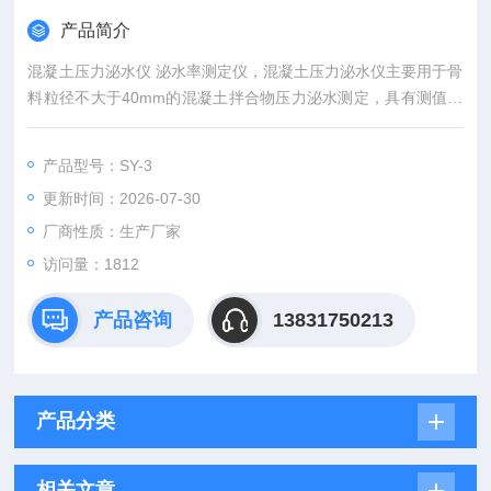
产品简介
混凝土压力泌水仪 泌水率测定仪，混凝土压力泌水仪主要用于骨
料粒径不大于40mm的混凝土拌合物压力泌水测定，具有测值准
确、操作简便、体积小、重量轻、脱模方便等特点。主要由液压
千斤顶、压力表及上盖活塞、试料筒、底座等组成。产品符合JC
产品型号：SY-3
473标准要求。
更新时间：2026-07-30
厂商性质：生产厂家
访问量：1812
产品咨询
13831750213
产品分类
相关文章