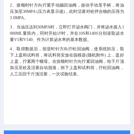
2、接顺时针方向拧紧手动蹦回油阀，扳动手动泵手柄，将油
压加至30MPA (压力表显示值)，此时活塞对砼拌合物的压强为
3.0MPA。
3、当油压达到30MPA时，立即打开泌水阀门，并将泌水接入1
000ML量筒内，同时开始计时，并在10S和140S分别读取泌水
量V1和V140、作为计算泌水率的基本数据。
4、取得数据后，按逆时针方向拧松回油阀，使系统卸压，取
下上盖和试料筒，将试料筒安放在脱模器(随机附件) 上，盖好
上盖，拧紧两个螺母。在按顺时针方向拧紧回油阀，给千斤顶
加压至砼及活塞自动脱落，拆下上盖和试料筒，拧松回油阀，
人工压回千斤顶活塞，一次试验结束。