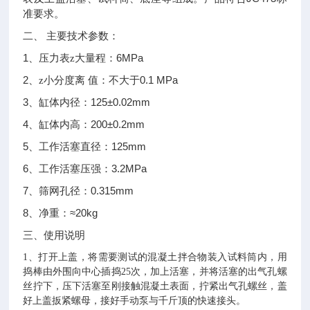
准要求。
二、
主要技术参数：
1
6MPa
、压力表z大量程：
2
0.1 MPa
、z
小分度离
值：不大于
3
125±0.02mm
、缸体内径：
4
200±0.2mm
、缸体内高：
5
125mm
、工作活塞直径：
6
3.2MPa
、工作活塞压强：
7
0.315mm
、筛网孔径：
8
≈20kg
、净重：
三、
使用说明
1、打开上盖，将需要测试的混凝土拌合物装入试料筒内，用
捣棒由外围向中心插捣25次，加上活塞，并将活塞的出气孔螺
丝拧下，压下活塞至刚接触混凝土表面，拧紧出气孔螺丝，盖
好上盖扳紧螺母，接好手动泵与千斤顶的快速接头。