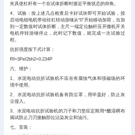
夹具使杠杆有一个在试体折断时接近平衡状态的仰角。
4
、试验：按上述几点检查后卡好试块即可开始试验，按
“0"
启动电钮电机带动丝杠转动游锤从
开始移动加荷，当加
到一定数值时试体折断，主尺一端定位触杆压开微机开关
电机停转游锤停止，此时记下数值，就完成一次试验过
程。
抗折强度按下式计算：
Rf=3Pe/2bh2=0.234P
六、
维护：
1
、水泥电动抗折试验机不应在有腐蚀气体和强磁场的环
境中使用。
2
、水泥电动抗折试验机备有防尘罩，用毕盖好，防止灰
尘侵入。
3
、水泥电动抗折试验机的刀子和刀垫应定期用*醮湿稠布
揭试防止刀刃接触部位沾染灰尘和油污。
七、
安装：