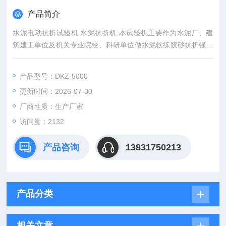
产品简介
水泥电动抗折试验机 水泥抗折机,本试验机主要作为水泥厂、建
筑建工单位及机关专业院校、科研单位做水泥软练胶砂抗折强度
检验用，并可用作其它非金属脆性材料的抗折强度检验。本试验
机可单杠杆及双杠杆使用，单杠杆使用时Z大出力为1000N，双
产品型号：DKZ-5000
杠杆使用时Z大力5000N，试验机标尺有专为水泥软练胶砂抗折
更新时间：2026-07-30
强度与抗力的换算刻度，
厂商性质：生产厂家
访问量：2132
产品咨询
13831750213
产品分类
相关文章