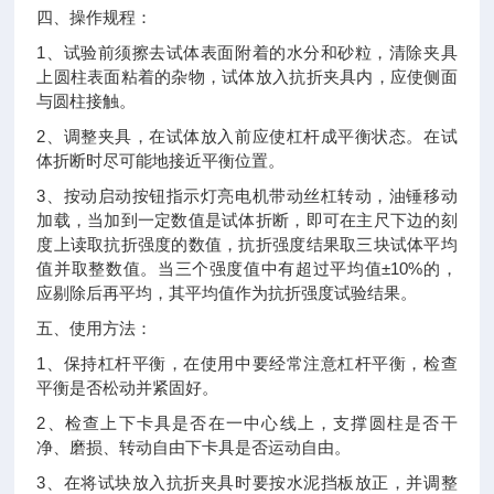
四、
操作规程：
1
、试验前须擦去试体表面附着的水分和砂粒，清除夹具
上圆柱表面粘着的杂物，试体放入抗折夹具内，应使侧面
与圆柱接触。
2
、调整夹具，在试体放入前应使杠杆成平衡状态。在试
体折断时尽可能地接近平衡位置。
3
、按动启动按钮指示灯亮电机带动丝杠转动，油锤移动
加载，当加到一定数值是试体折断，即可在主尺下边的刻
度上读取抗折强度的数值，抗折强度结果取三块试体平均
±10%
值并取整数值。当三个强度值中有超过平均值
的，
应剔除后再平均，其平均值作为抗折强度试验结果。
五、
使用方法：
1
、保持杠杆平衡，在使用中要经常注意杠杆平衡，检查
平衡是否松动并紧固好。
2
、检查上下卡具是否在一中心线上，支撑圆柱是否干
净、磨损、转动自由下卡具是否运动自由。
3
、在将试块放入抗折夹具时要按水泥挡板放正，并调整