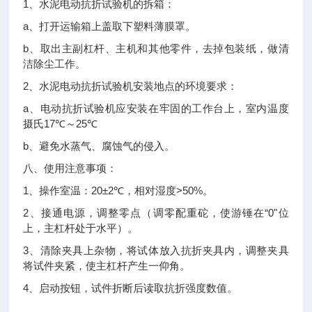
1
、水泥电动抗折试验机的拆箱：
a
、打开运输箱上盖取下塑料薄膜罩。
b
、取出主副杠杆、主机和其他零件，去掉包装纸，做清
洁除尘工作。
2
、水泥电动抗折试验机安装地点的环境要求：
a
、电动抗折试验机应安装在牢固的工作台上，室内温度
17℃
25℃
摄氏
～
b
、避免水蒸气、腐蚀气的侵入。
八、
使用注意事项：
1
20±2℃
>50%
、
操作室温：
，相对湿度
。
2
“0"
、接通电源，调整零点（调零配重砣，使游锤在
位
上，主杠杆处于水平）。
3
、清除夹具上杂物，将试体放入抗折夹具内，调整夹具
将试件夹紧，使主杠杆产生一仰角。
4
、启动按钮，试件折断后读取抗折强度数值。