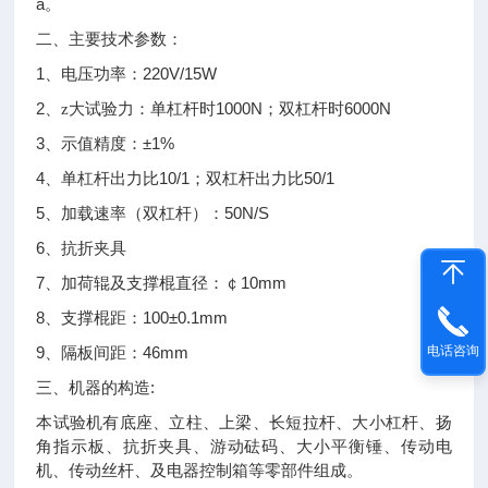
a
。
二、
主要技术参数：
1
220V/15W
、电压功率：
2
1000N
6000N
、z大试验力：单杠杆时
；双杠杆时
3
±1%
、示值精度：
4
10/1
50/1
、单杠杆出力比
；双杠杆出力比
5
50N/S
、加载速率（双杠杆）：
6
、抗折夹具
7
10mm
、加荷辊及支撑棍直径：￠
8
100±0.1mm
、支撑棍距：
9
46mm
电话咨询
、隔板间距：
:
三、
机器的构造
本试验机有底座、立柱、上梁、长短拉杆、大小杠杆、扬
角指示板、抗折夹具、游动砝码、大小平衡锤、传动电
机、传动丝杆、及电器控制箱等零部件组成。