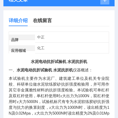
详细介绍
在线留言
中正
品牌
化工
应用领域
水泥电动抗折试验机 水泥抗折机
水泥电动抗折试验机 水泥抗折机
一、
仪器概述：
本试验机主要作为水泥厂、建筑建工单位及机关专业院
校、科研单位做水泥软练胶砂抗折强度检验用，并可用作
其它非金属脆性材料的抗折强度检验。本试验机可单杠杆
1000N
及双杠杆使用，单杠杆使用时z大出力为
，双杠杆使
5000N
用时z大力
，试验机标尺有专为水泥软练胶砂抗折强
1000N
1
度与抗力的换算刻度，z大出力为
时，读出精度为
N
0.02Mpa
5000N
2N
0.01Mp
及
，z大出力为
时读出精度为
及