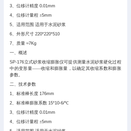
3
0.01mm
、位移计精度
4
5mm
、位移计量程
±
5
、适用范围
适用于水泥砂浆
6
220*220*510
、外形尺寸
7
7Kg
、质量
≈
一、概述
SP-176
立式砂浆收缩膨胀仪可提供测量水泥砂浆硬化过程
中的变形量——收缩和膨胀量，以确定其收缩系数和膨胀
参数。
二、技术参数
1
176mm
、标准棒长度
2
15*10-6/
、标准棒膨胀系数
℃
3
0.01mm
、位移计精度
4
5mm
、位移计量程
±
5