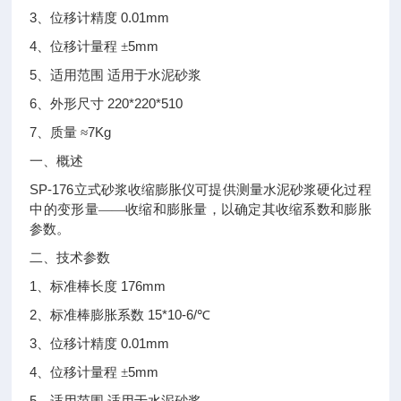
3
0.01mm
、位移计精度
4
5mm
、位移计量程
±
5
、适用范围
适用于水泥砂浆
6
220*220*510
、外形尺寸
7
7Kg
、质量
≈
一、
概述
SP-176
立式砂浆收缩膨胀仪可提供测量水泥砂浆硬化过程
中的变形量——收缩和膨胀量，以确定其收缩系数和膨胀
参数。
二、技术参数
1
176mm
、标准棒长度
2
15*10-6/
、标准棒膨胀系数
℃
3
0.01mm
、位移计精度
4
5mm
、位移计量程
±
5