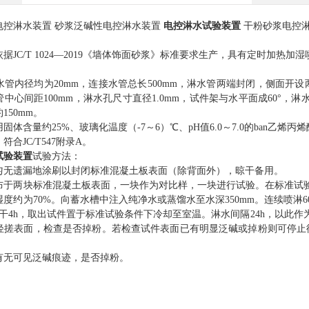
电控淋水装置
砂浆泛碱性电控淋水装置
电控淋水试验装置
干粉砂浆电控
：
依据
JC/T 1024—2019
《墙体饰面砂浆》标准要求生产，具有定时加热加湿
：
水管内径均为
20mm
，连接水管总长
500mm
，淋水管两端封闭，侧面开设
管中心间距
100mm
，淋水孔尺寸直径
1.0mm
，试件架与水平面成
60°
，淋
约
150mm
。
用固体含量约
25%
、玻璃化温度（
-7
～
6
）
℃
、
pH
值
6.0
～
7.0
的
ban
乙烯丙烯
：符合
JC/T547
附录
A
。
试验装置
试验方法：
匀无遗漏地涂刷以封闭标准混凝土板表面（除背面外），晾干备用。
布于两块标准混凝土板表面，一块作为对比样，一块进行试验。在标准试
湿度约为
70%
。向蓄水槽中注入纯净水或蒸馏水至水深
350mm
。连续喷淋
6
干
4h
，取出试件置于标准试验条件下冷却至室温。淋水间隔
24h
，以此作
轻搓表面，检查是否掉粉。若检查试件表面已有明显泛碱或掉粉则可停止
有无可见泛碱痕迹，是否掉粉。