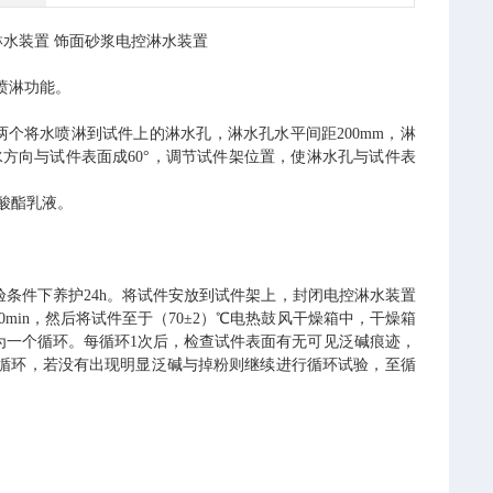
淋水装置
饰面砂浆电控淋水装置
喷淋功能。
两个将水喷淋到试件上的淋水孔，淋水孔水平间距
200mm
，淋
水方向与试件表面成
60°
，调节试件架位置，使淋水孔与试件表
酸酯乳液。
验条件下养护
24h
。将试件安放到试件架上，封闭电控淋水装置
0min
，然后将试件至于（
70±2
）
℃
电热鼓风干燥箱中，干燥箱
为一个循环。每循环
1
次后，检查试件表面有无可见泛碱痕迹，
循环，若没有出现明显泛碱与掉粉则继续进行循环试验，至循