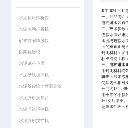
JCT1024-2019
一、产品简介
水泥负压筛析仪
电控淋水装置
水泥电动抗折机
二、技术参数
连接水管及淋
砂浆收缩膨胀仪
水孔与连接水
面的垂直距离
砂浆抗渗仪
封闭材料：采
标准混凝土板
水泥试验小磨
三、
电控淋水
用封闭材料均
水泥砂浆搅拌机
将饰面砂浆涂
使其内部相对
水泥胶砂流动度测定仪
开门约
15°
，烘
用干净的手指
水泥胶砂振实台
环
7
次后结束。
记录试件表面
水泥净浆搅拌机
水泥胶砂搅拌机