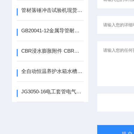
管材落锤冲击试验机现货供应
GB20041-12金属导管耐热试验装置 耐热试验装置如何使用
CBR浸水膨胀附件 CBR试验附件 浸水膨胀试验附件如何使用
全自动恒温养护水箱水槽卧式水泥混凝土试件标准水养护箱如何使用
JG3050-16电工套管电气性能测定仪产品上市