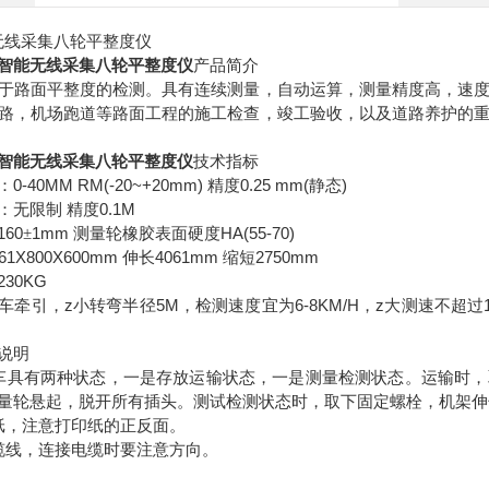
采集八轮平整度仪
智能无线采集八轮平整度仪
产品简介
于路面平整度的检测。具有连续测量，自动运算，测量精度高，速
路，机场跑道等路面工程的施工检查，竣工验收，以及道路养护的
智能无线采集八轮平整度仪
技术指标
0-40MM RM(-20~+20mm)
0.25 mm(
)
：
精度
静态
0.1M
：无限制
精度
160
1mm
HA(55-70)
±
测量轮橡胶表面硬度
061X800X600mm
4061mm
2750mm
伸长
缩短
230KG
z
5M
6-8KM/H
z
车牵引，
小转弯半径
，检测速度宜为
，
大测速不超过
说明
车具有两种状态，一是存放运输状态，一是测量检测状态。运输时，
量轮悬起，脱开所有插头。测试检测状态时，取下固定螺栓，机架伸
纸，注意打印纸的正反面。
缆线，连接电缆时要注意方向。