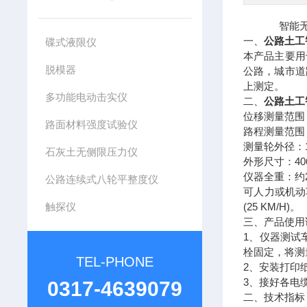
智能无线
一、
公路土工
碟式液限仪
本产品主要用
脱模器
公路，城市道
上测定。
多功能电动击实仪
二、
公路土工
位移测量范围
路面材料强度试验仪
路程测量范围
测量轮外径：
石灰土无侧限压力仪
4
外形尺寸：
仪器全重：约
公路连续式八轮平整度仪
可人力或机动
触探仪
(25 KM/H)
。
三、产品使用
1
、仪器测试
栓固定，将测
TEL-PHONE
2
、安装打印
3
、接好各电
0317-4639079
二、技术指标