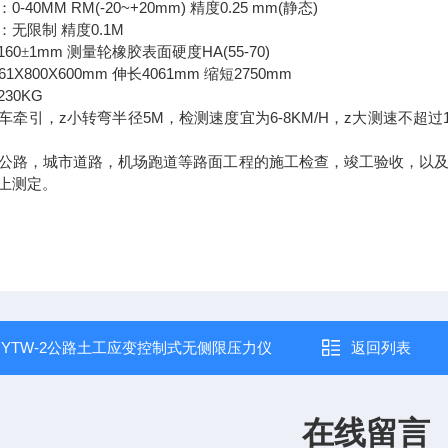
0-40MM RM(-20~+20mm)
0.25 mm(
)
：
精度
静态
0.1M
：无限制
精度
160
1mm
HA(55-70)
±
测量轮橡胶表面硬度
061X800X600mm
4061mm
2750mm
伸长
缩短
230KG
z
5M
6-8KM/H
z
车牵引，
小转弯半径
，检测速度宜为
，
大测速不超过
公路，城市道路，机场跑道等路面工程的施工检查，竣工验收，以
上测定。
：
YTW-2公路土工应变控制式无侧限压力仪
返回列表
在线留言