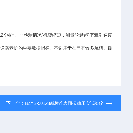
12KM/H
(
)
。非检测情况
机架缩短，测量轮悬起
下牵引速度
及道路养护的重要数据指标。不适用于在已有较多坑槽、破
下一个：
BZYS-50123新标准表面振动压实试验仪