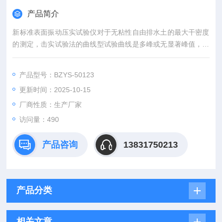
产品简介
新标准表面振动压实试验仪对于无粘性自由排水土的最大干密度
的测定，击实试验法的曲线型试验曲线是多峰或无显著峰值，这
表明该法对这类土已不是最合适的试验法了。而且击实法确定
的“最大干感度"常常低于振动压实试验的结果。英标BS1377，瑞
产品型号：BZYS-50123
标SS027109均规定对于言渗透性土采用表面振动压实仪法。
更新时间：2025-10-15
厂商性质：生产厂家
访问量：490
产品咨询
13831750213
产品分类
相关文章