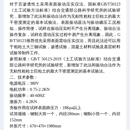
对于言渗透性土采用表面振动压实仪法。国标准
GB/T50123
《土工试验方法标准》结合交通部公路科学研究所的试验研
究，新增加了此法和振动台法作为无粘性粗粒士巨粒土的最大
干密度测定的基本试验法。表面振动器法与振动碾压工况相
似，操作简便，试样在振动压实时不产生分离现象。振动台法
操作复杂，试样在震动压实过程中易产生分离现象，因此，
G
B/T50123
推荐优先采用表面震动压实仪法，而且此法还可以用
于粗粒土大三轴试验，渗透试验，混凝土材料试验及基层材料
试验等制件工作。
参照标准︰
GB/T 50123-2019
《土工试验方法标准》结合交通
部公路科学研究所的试验研究，新增加了此法和振动台法作为
无粘性粗粒士巨粒土的最大干密度测定的基本试验法。
二、技术参数：
电源电压：
380V
电机功率：
0.75-2.2KN
振动频率：
40-60HZ
激振力：
4.2KN
夯板作用在试样表面静压力：
18Kpa
以上
试筒规格：钢制大筒一个，内径
280mm
；钢制小筒一个，内径
152mm
外形尺寸：
670
×
470
×
1980mm