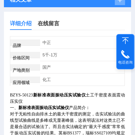
详细介绍
在线留言
中正
品牌
5千-1万
价格区间
电话咨询
国产
产地类别
化工
应用领域
BZYS-50123
新标准表面振动压实试验仪
土工干密度表面震动
压实仪
一、
新标准表面振动压实试验仪
产品简介︰
对于无粘性自由排水土的最大干密度的测定，击实试验法的曲
线型试验曲线是多峰或无显著峰值，这表明该法对这类土已不
是最合适的试验法了。而且击实法确定的“最大干感度"常常低
于振动压实试验的结果。英标
BS1377
，瑞标
SS027109
均规定