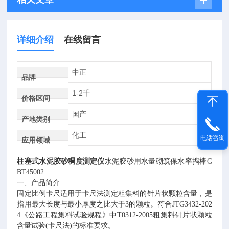
详细介绍
在线留言
中正
品牌
1-2千
价格区间
国产
产地类别
化工
电话咨询
应用领域
柱塞式水泥胶砂稠度测定仪
水泥胶砂用水量砌筑保水率捣棒
G
BT45002
一、产品简介
固定比例卡尺适用于卡尺法测定粗集料的针片状颗粒含量，是
指用最大长度与最小厚度之比大于
3
的颗粒。符合
JTG3432-202
4
《公路工程集料试验规程》中
T0312-2005
粗集料针片状颗粒
含量试验
(
卡尺法
)
的标准要求。