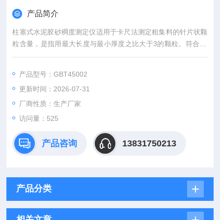
产品简介
柱塞式水泥胶砂稠度测定仪适用于卡尺法测定粗集料的针片状颗
粒含量，是指用最大长度与最小厚度之比大于3的颗粒。符合JT
G3432-2024《公路工程集料试验规程》中T0312-2005粗集料针
片状颗粒含量试验(卡尺法)的标准要求。
产品型号：GBT45002
更新时间：2026-07-31
厂商性质：生产厂家
访问量：525
产品咨询
13831750213
产品分类
相关文章