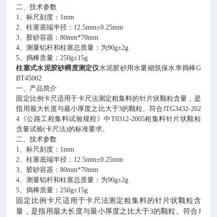
二、技术参数
1
、标尺刻度：
1mm
2
、柱塞底端半径：
12.5mm
±
0.25mm
3
、胶砂容器：
80mm*70mm
4
、测量铝杆和柱塞总质量：为
90g
±
2g
5
、捣棒质量：
250g
±
15g
柱塞式水泥胶砂稠度测定仪
水泥胶砂用水量砌筑保水率捣棒
G
BT45002
一、产品简介
固定比例卡尺适用于卡尺法测定粗集料的针片状颗粒含量，是
指用最大长度与最小厚度之比大于
3
的颗粒。符合
JTG3432-202
4
《公路工程集料试验规程》中
T0312-2005
粗集料针片状颗粒
含量试验
(
卡尺法
)
的标准要求。
二、技术参数
1
、标尺刻度：
1mm
2
、柱塞底端半径：
12.5mm
±
0.25mm
3
、胶砂容器：
80mm*70mm
4
、测量铝杆和柱塞总质量：为
90g
±
2g
5
、捣棒质量：
250g
±
15g
固定比例卡尺适用于卡尺法测定粗集料的针片状颗粒含
量，是指用最大长度与最小厚度之比大于3的颗粒。符合J