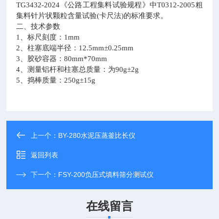
TG3432-2024《公路工程集料试验规程》中T0312-2005粗
集料针片状颗粒含量试验(卡尺法)的标准要求。
二、技术参数
1
、标尺刻度：1mm
2
、柱塞底端半径：12.5mm±0.25mm
3
、胶砂容器：80mm*70mm
4
、测量铝杆和柱塞总质量：为90g±2g
5
、捣棒质量：250g±15g
上一个：
BY-280水泥压蒸釜比长仪
返回列表
下一个：
FSY-200负压式填料筛分测试仪
在线留言