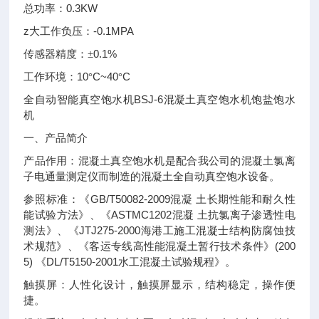
0.3KW
总功率：
z
-0.1MPA
大工作负压：
0.1%
传感器精度：±
10
C~40
C
工作环境：
°
°
BSJ-6
全自动智能真空饱水机
混凝土真空饱水机饱盐饱水
机
一、产品简介
产品作用：混凝土真空饱水机是配合我公司的混凝土氯离
子电通量测定仪而制造的混凝土全自动真空饱水设备。
GB/T50082-2009
参照标准：《
混凝
土长期性能和耐久性
ASTMC1202
能试验方法》、《
混凝
土抗氯离子渗透性电
JTJ275-2000
测法》、《
海港工施工混凝士结构防腐蚀技
(200
术规范》、《客运专线高性能混凝土暂行技术条件》
5)
DL/T5150-2001
《
水工混凝土试验规程》。
触摸屏：人性化设计，触摸屏显示，结构稳定，操作便
捷。