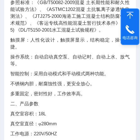
GB/T50082-2009
参照标准：《
混凝
土长期性能和耐久性
ASTMC1202
能试验方法》、《
混凝
土抗氯离子渗透性电
JTJ275-2000
测法》、《
海港工施工混凝士结构防腐蚀技
(200
术规范》、《客运专线高性能混凝土暂行技术条件》
5)
DL/T5150-2001
《
水工混凝土试验规程》。
电话咨询
触摸屏：人性化设计，触摸屏显示，结构稳定，操作便
捷。
操作系统：自动启动真空泵、自动记时、自动上水、放气
等。
智能控制：采用自动模式和手动模式两种功能。
不锈钢内胆，耐腐蚀性强，更安全放心。
多重固定，密封性好，工作效率高。
二、产品参数
18L
真空室容积：
280mm
真空室直径：φ
220V/50HZ
工作电源：