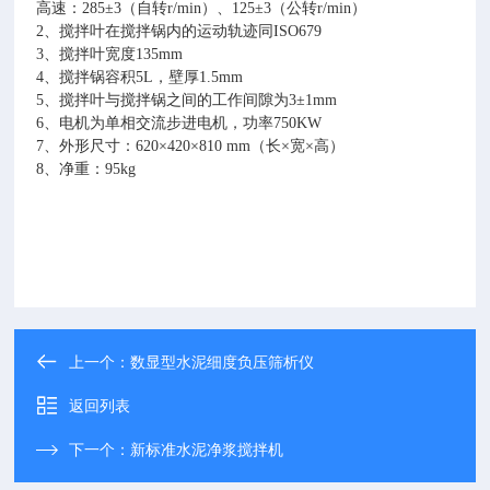
高速：
285
±
3
（自转
r/min
）、
125
±
3
（公转
r/min
）
2
、搅拌叶在搅拌锅内的运动轨迹同
ISO679
3
、搅拌叶宽度
135mm
4
、搅拌锅容积
5L
，壁厚
1.5mm
5
、搅拌叶与搅拌锅之间的工作间隙为
3
±
1mm
6
、电机为单相交流步进电机，功率
750KW
7
、外形尺寸：
620
×
420
×
810 mm
（长×宽×高）
8
、净重：
95kg
上一个：
数显型水泥细度负压筛析仪
返回列表
下一个：
新标准水泥净浆搅拌机