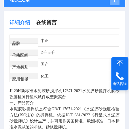
详细介绍
在线留言
中正
品牌
2千-5千
价格区间
国产
产地类别
化工
应用领域
电话咨询
JJ-20H新标准
水泥胶砂搅拌机
17671-2021
水泥胶砂搅拌机胶砂
强度检测行星式试件成型振实台
一、产品简介
水泥胶砂搅拌机是符合
GB/T 17671-2021
《水泥胶砂强度检验
方法
(ISO
法
)
》的搅拌机。依据
JC/T 681-2022
《行星式水泥胶
砂搅拌机》设计生产，并可用作美国标准、欧洲标准、日本标
准水泥试验的净浆、砂浆搅拌机。