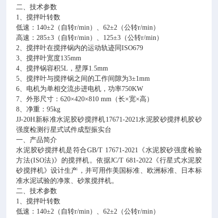
二、技术参数
1
、搅拌叶转数
低速：
140
±
2
（自转
r/min
）、
62
±
2
（公转
r/min
）
高速：
285
±
3
（自转
r/min
）、
125
±
3
（公转
r/min
）
2
、搅拌叶在搅拌锅内的运动轨迹同
ISO679
3
、搅拌叶宽度
135mm
4
、搅拌锅容积
5L
，壁厚
1.5mm
5
、搅拌叶与搅拌锅之间的工作间隙为
3
±
1mm
6
、电机为单相交流步进电机，功率
750KW
7
、外形尺寸：
620
×
420
×
810 mm
（长×宽×高）
8
、净重：
95kg
JJ-20H新标准
水泥胶砂搅拌机
17671-2021
水泥胶砂搅拌机胶砂
强度检测行星式试件成型振实台
一、产品简介
水泥胶砂搅拌机是符合
GB/T 17671-2021
《水泥胶砂强度检验
方法
(ISO
法
)
》的搅拌机。依据
JC/T 681-2022
《行星式水泥胶
砂搅拌机》设计生产，并可用作美国标准、欧洲标准、日本标
准水泥试验的净浆、砂浆搅拌机。
二、技术参数
1
、搅拌叶转数
低速：
140
±
2
（自转
r/min
）、
62
±
2
（公转
r/min
）