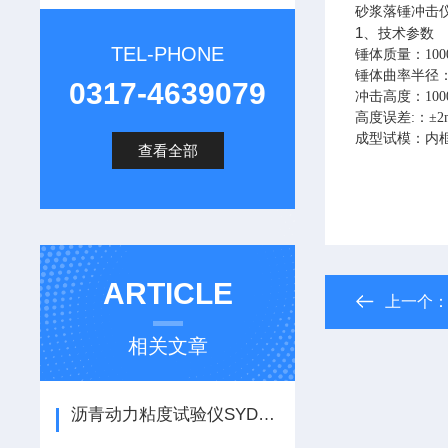
砂浆落锤冲击
1、
技术参数
TEL-PHONE
锤体质量：
100
锤体曲率半径
0317-4639079
冲击高度：
10
高度误差
:
：±
2
成型试模：内
查看全部
ARTICLE
上一个
相关文章
沥青动力粘度试验仪SYD-0620如何使用