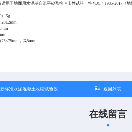
仪适用于地面用水泥基自流平砂浆抗冲击性试验，符合
JC / T985-2017
《地
0
±
15g
：
20
±
2mm
00mm
mm
框
75
×
75mm
，高
5mm
：
新标准水泥混凝土收缩试验仪
返回列表
在线留言