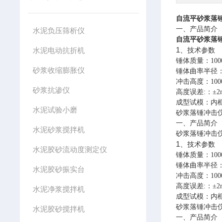
自流平砂浆落
一、产品简介
水泥负压筛析仪
自流平砂浆落
1、
水泥电动抗折机
技术参数
锤体质量：
100
砂浆收缩膨胀仪
锤体曲率半径
冲击高度：
10
砂浆抗渗仪
高度误差
:
：±
2
成型试模：内
水泥试验小磨
砂浆落锤冲击
一、产品简介
水泥砂浆搅拌机
砂浆落锤冲击
1、
技术参数
水泥胶砂流动度测定仪
锤体质量：
100
锤体曲率半径
水泥胶砂振实台
冲击高度：
10
高度误差
:
：±
2
水泥净浆搅拌机
成型试模：内
砂浆落锤冲击
水泥胶砂搅拌机
一、产品简介