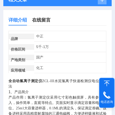
详细介绍
在线留言
中正
品牌
5千-1万
价格区间
国产
产地类别
化工
应用领域
全自动氯离子测定仪
ZCL-III
水泥氯离子快速检测仪电位滴定
法
1、
产品简介
产品作用︰氯离子测定仪采用七寸彩色触摸屏，具有参数输
电话咨询
入，操作简单，直观等特点。页面实时显示滴定容量和电极电
位。
25m1
大容量进样器，
0.1ML
的滴定头，保证滴定准确。设
备进样采用高精度耐腐蚀的三通电磁阀，方便进样吸液和试验