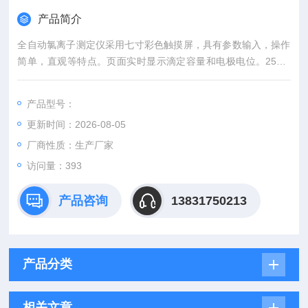
产品简介
全自动氯离子测定仪采用七寸彩色触摸屏，具有参数输入，操作
简单，直观等特点。页面实时显示滴定容量和电极电位。25m1
大容量进样器，0.1ML的滴定头，保证滴定准确。设备进样采用
高精度耐腐蚀的三通电磁阀，方便进样吸液和试验滴定。
产品型号：
更新时间：2026-08-05
厂商性质：生产厂家
访问量：393
产品咨询
13831750213
产品分类
相关文章