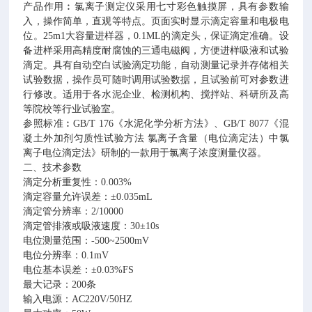
产品作用︰氯离子测定仪采用七寸彩色触摸屏，具有参数输
入，操作简单，直观等特点。页面实时显示滴定容量和电极电
位。
25m1
大容量进样器，
0.1ML
的滴定头，保证滴定准确。设
备进样采用高精度耐腐蚀的三通电磁阀，方便进样吸液和试验
滴定。具有自动空白试验滴定功能，自动测量记录并存储相关
试验数据，操作员可随时调用试验数据，且试验前可对参数进
行修改。适用于各水泥企业、检测机构、搅拌站、科研所及高
等院校等行业试验室。
参照标准︰
GB/T 176
《水泥化学分析方法》、
GB/T 8077
《混
凝土外加剂匀质性试验方法 氯离子含量（电位滴定法）中氯
离子电位滴定法》研制的一款用于氯离子浓度测量仪器。
二、技术参数
滴定分析重复性：
0.003%
滴定容量允许误差：±
0.035mL
滴定管分辨率：
2/10000
滴定管排液或吸液速度：
30
±
10s
电位测量范围：
-500~2500mV
电位分辨率：
0.1mV
电位基本误差：±
0.03%FS
最大记录：
200
条
输入电源：
AC220V/50HZ