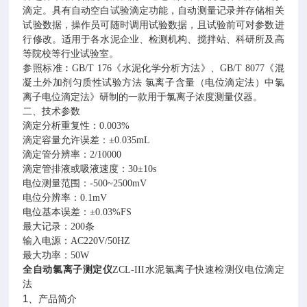
滴定。具有自动空白试验滴定功能，自动测量记录并存储相关
试验数据，操作员可随时调用试验数据，且试验前可对参数进
行修改。适用于各水泥企业、检测机构、搅拌站、科研所及高
等院校等行业试验室。
参照标准︰
GB/T 176
《水泥化学分析方法》、
GB/T 8077
《混
凝土外加剂匀质性试验方法 氯离子含量（电位滴定法）中氯
离子电位滴定法》研制的一款用于氯离子浓度测量仪器。
二、技术参数
滴定分析重复性：
0.003%
滴定容量允许误差：±
0.035mL
滴定管分辨率：
2/10000
滴定管排液或吸液速度：
30
±
10s
电位测量范围：
-500~2500mV
电位分辨率：
0.1mV
电位基本误差：±
0.03%FS
最大记录：
200
条
输入电源：
AC220V/50HZ
最大功率：
50W
全自动氯离子测定仪
ZCL-III
水泥氯离子快速检测仪电位滴定
法
1、
产品简介