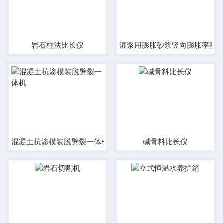
岩石柱法比长仪
灌浆用膨胀砂浆竖向膨胀率测
混凝土抗渗模装脱劈裂一体机
碱骨料比长仪